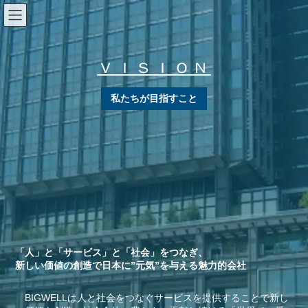
コ
ナ
ン
ビ
テ
ゲ
ン
ー
ツ
シ
ＶＩＳＩＯＮ
へ
ョ
ス
ン
キ
に
私たちが目指すこと
ッ
移
プ
動
「人」と「サービス」と「社会」をつなぎ、
新しい価値の創造で日本に”元気”を与える魅力的会社
BIGWELLは人と社会をつなぐサービスを提供することで新し